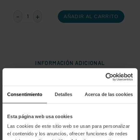
Cantidad
-
+
Disminuir
Aumentar
actual
la
la
de
cantidad
cantidad
existencias:
de
de
SOBRE
SOBRE
LA
LA
OCA
OCA
-
-
TERROIR
TERROIR
GASTRONOMIQUE
GASTRONOMIQUE
INFORMACIÓN ADICIONAL
Tipo de preservación
Ambiente
Consentimiento
Detalles
Acerca de las cookies
Ingredientes
Rilletes de oca, Suprema de foie de oca (20% foie) Bloc de foie
gras de oca (95%)
Esta página web usa cookies
Degustación
Las cookies de este sitio web se usan para personalizar
Debe ponerse en frigorífico 24 h. antes del consumo. Se suele
el contenido y los anuncios, ofrecer funciones de redes
degustar al inicio de una comida