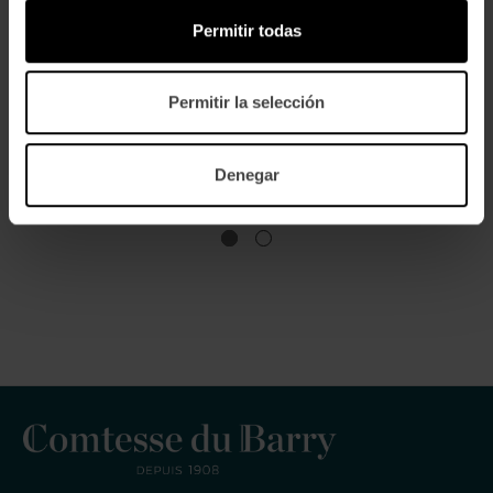
Permitir todas
Permitir la selección
Sobre El Pato - Terroir
Bloc De Foie De Oca 100 Gr.
Gourmand
Denegar
18,95€
23,45€