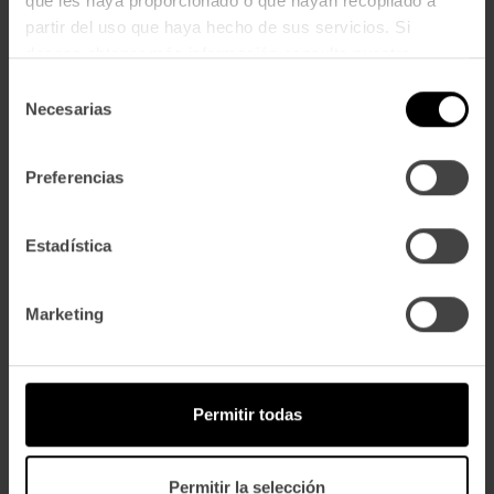
que les haya proporcionado o que hayan recopilado a
partir del uso que haya hecho de sus servicios. Si
deseas obtener más información consulta nuestra
TAMBIÉN PUEDEN INTERESARLE LOS
Política de Privacidad y Cookies
aquí
.
Selección
SIGUIENTES PRODUCTOS
Necesarias
de
consentimiento
Preferencias
Estadística
Marketing
Bloc De Foie De Pato Lata
Bloc De Foie De Pato Lata
Permitir todas
65 Gr.
210 Gr.
14,24€
41,80€
Permitir la selección