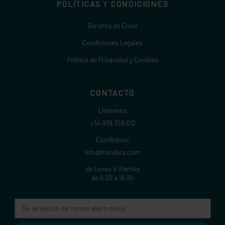
POLÍTICAS Y CONDICIONES
Garantía de Envío
Condiciones Legales
Política de Privacidad y Cookies
CONTACTO
Llámenos
+34 936 359 012
Escríbenos
info@mundisa.com
de Lunes a Viernes
de 6:30 a 18:30
Dirección
de
correo