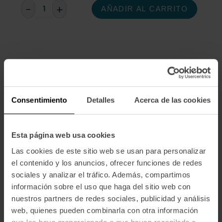
Cantidad
-
+
Disminuir
Aumentar
actual
la
la
de
cantidad
cantidad
existencias:
de
de
BLOC
BLOC
DE
DE
FOIE
FOIE
DE
DE
PATO
PATO
100
100
GR.
GR.
INFORMACIÓN ADICIONAL
Consentimiento
Detalles
Acerca de las cookies
Tipo de preservación
Ambiente
Esta página web usa cookies
Ingredientes
Poner en frigorífico 24h antes del consumo. Servir frío. Sacar
Las cookies de este sitio web se usan para personalizar
de la nevera, abrir y listo. Conservar en nevera tras su apertura
el contenido y los anuncios, ofrecer funciones de redes
y consumir rapidamente.
sociales y analizar el tráfico. Además, compartimos
información sobre el uso que haga del sitio web con
Degustación
nuestros partners de redes sociales, publicidad y análisis
Poner en frigorífico 24h antes del consumo. Servir frío. Sacar
web, quienes pueden combinarla con otra información
de la nevera